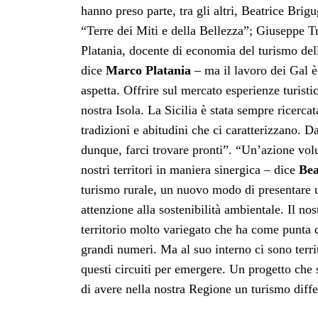
hanno preso parte, tra gli altri, Beatrice Brig
“Terre dei Miti e della Bellezza”; Giuseppe Tr
Platania, docente di economia del turismo dell
dice
Marco Platania
– ma il lavoro dei Gal è 
aspetta. Offrire sul mercato esperienze turisti
nostra Isola. La Sicilia è stata sempre ricerca
tradizioni e abitudini che ci caratterizzano. 
dunque, farci trovare pronti”. “Un’azione volu
nostri territori in maniera sinergica – dice
Bea
turismo rurale, un nuovo modo di presentare un’
attenzione alla sostenibilità ambientale. Il n
territorio molto variegato che ha come punta di
grandi numeri. Ma al suo interno ci sono terr
questi circuiti per emergere. Un progetto che 
di avere nella nostra Regione un turismo differ