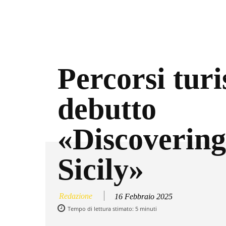
Percorsi turis
debutto
«Discovering
Sicily»
Redazione
16 Febbraio 2025
Tempo di lettura stimato:
5
minuti