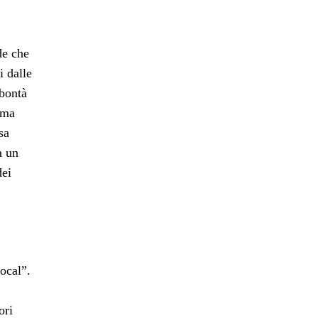
de che
i dalle
 bontà
ema
sa
a un
dei
ocal”.
ori