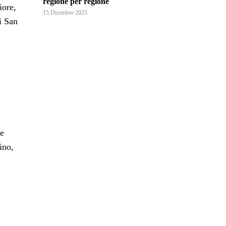
regione per regione
iore,
15 Dicembre 2025
i San
le
ino,