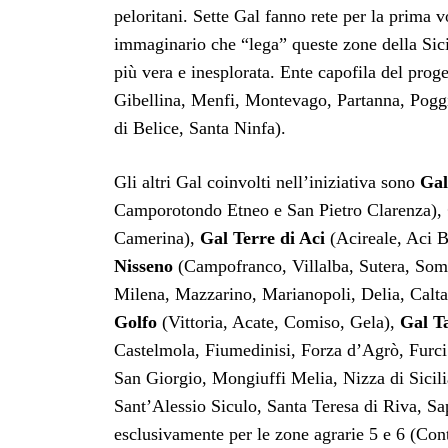
peloritani. Sette Gal fanno rete per la prima v
immaginario che “lega” queste zone della Sicil
più vera e inesplorata. Ente capofila del proge
Gibellina, Menfi, Montevago, Partanna, Poggi
di Belice, Santa Ninfa).
Gli altri Gal coinvolti nell’iniziativa sono
Gal
Camporotondo Etneo e San Pietro Clarenza),
Camerina),
Gal Terre di Aci
(Acireale, Aci B
Nisseno
(Campofranco, Villalba, Sutera, Som
Milena, Mazzarino, Marianopoli, Delia, Calta
Golfo
(Vittoria, Acate, Comiso, Gela),
Gal T
Castelmola, Fiumedinisi, Forza d’Agrò, Furci
San Giorgio, Mongiuffi Melia, Nizza di Sicil
Sant’Alessio Siculo, Santa Teresa di Riva, 
esclusivamente per le zone agrarie 5 e 6 (Con