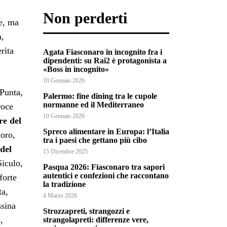
Non perderti
he, ma
a,
rita
Agata Fiasconaro in incognito fra i
dipendenti: su Rai2 è protagonista a
«Boss in incognito»
10 Gennaio 2026
Punta,
Palermo: fine dining tra le cupole
normanne ed il Mediterraneo
roce
10 Gennaio 2026
re del
Spreco alimentare in Europa: l’Italia
oro,
tra i paesi che gettano più cibo
 del
15 Dicembre 2025
Siculo,
Pasqua 2026: Fiasconaro tra sapori
autentici e confezioni che raccontano
forte
la tradizione
ta,
4 Marzo 2026
ssina
Strozzapreti, strangozzi e
,
strangolapreti: differenze vere,