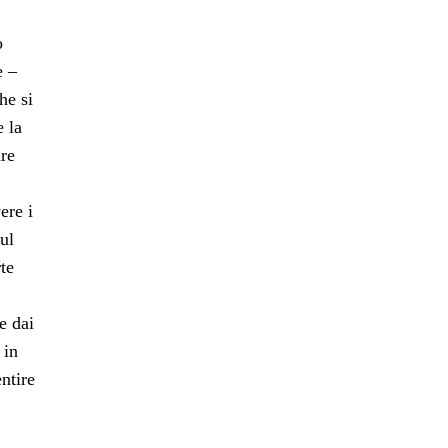
o
e –
he si
e la
are
,
ere i
ul
te
e dai
 in
ntire