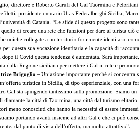
uglio, direttore e Roberto Garufi del Gal Taormina e Peloritani
efiletti, presidente onorario Uras Federalberghi Sicilia; Marc
’università di Catania. “Le sfide di questo progetto sono tant
quello di creare una rete che funzioni per dare al turista ciò c
che uniche collegate a un territorio fortemente identitario com
ta per questa sua vocazione identitaria e la capacità di raccont
Da dopo il Covid questa tendenza è aumentata. Sarà importante
ta dalla Regione siciliana per mettere i Gal in rete e promuov
trice Briguglio
– Un’azione importante perché si concentra s
offerta turistica in Sicilia, di tipo esperienziale, con una for
ostro Gal sta spingendo tantissimo sulla promozione. Siamo un
 diamante la città di Taormina, una città dal turismo elitario 
itori meno conosciuti che hanno la necessità di essere immessi
stiamo portando avanti insieme ad altri Gal e che ci può conse
ente, dal punto di vista dell’offerta, ma molto attrattivo”.