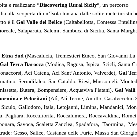
olta e realizzano “
Discovering Rural Sicily
“, un percorso
ia alla scoperta di un’Isola lontana dalle solite mete turistic
tto è il
Gal Valle del Belice
(Caltabellotta, Contessa Entellin
oreale, Salaparuta, Salemi, Sambuca di Sicilia, Santa Marghe
 Etna Sud
(Mascalucia, Tremestieri Etneo, San Giovanni La 
Gal Terra Barocca
(Modica, Ragusa, Ispica, Scicli, Santa C
onaccorsi, Aci Catena, Aci Sant’Antonio, Valverde),
Gal Ter
matino, Serradifalco, San Cataldo, Riesi, Mussomeli, Monted
nissetta, Butera, Bompensiere, Acquaviva Platani),
Gal Valli
aormina e Peloritani
(Alì, Alì Terme, Antillo, Casalvecchio 
 Siculo, Gallodoro, Itala, Letojanni, Limina, Mandanici, Mon
ia, Pagliara, Roccafiorita, Roccalumera, Roccavaldina, Romet
Saponara, Savoca, Scaletta Zanclea, Spadafora, Taormina, Me
trade: Gesso, Salice, Castanea delle Furie, Massa San Giorgio