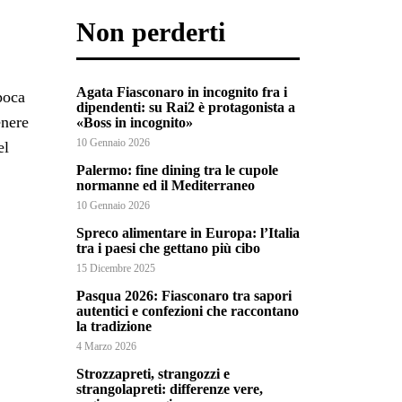
Non perderti
Agata Fiasconaro in incognito fra i
poca
dipendenti: su Rai2 è protagonista a
enere
«Boss in incognito»
10 Gennaio 2026
el
Palermo: fine dining tra le cupole
normanne ed il Mediterraneo
10 Gennaio 2026
Spreco alimentare in Europa: l’Italia
tra i paesi che gettano più cibo
15 Dicembre 2025
Pasqua 2026: Fiasconaro tra sapori
autentici e confezioni che raccontano
la tradizione
4 Marzo 2026
Strozzapreti, strangozzi e
strangolapreti: differenze vere,