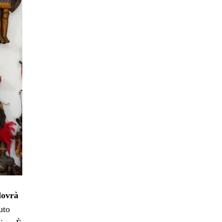
dovrà
uto