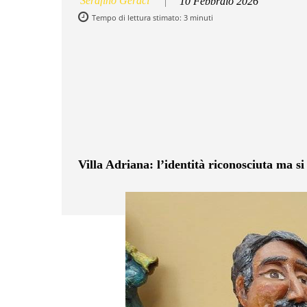
Serafino Geraci
10 Febbraio 2026
Tempo di lettura stimato:
3
minuti
Facebook
Twitter
Pintere
Villa Adriana: l’identità riconosciuta ma s