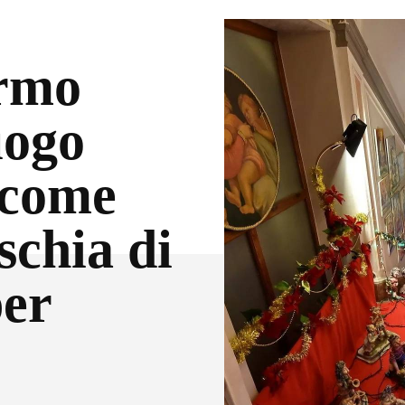
ermo
uogo
 come
ischia di
per