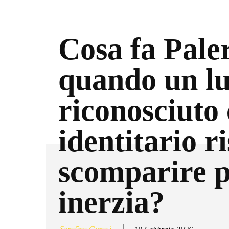
Cosa fa Pal
quando un l
riconosciuto
identitario r
scomparire 
inerzia?