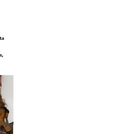
ta
a,