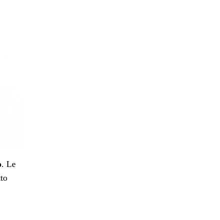
o
. Le
tto