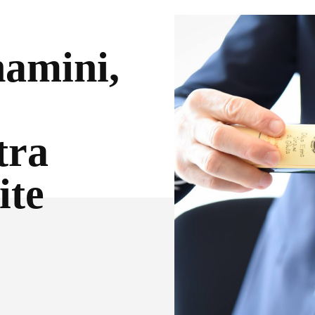
namini,
tra
ite