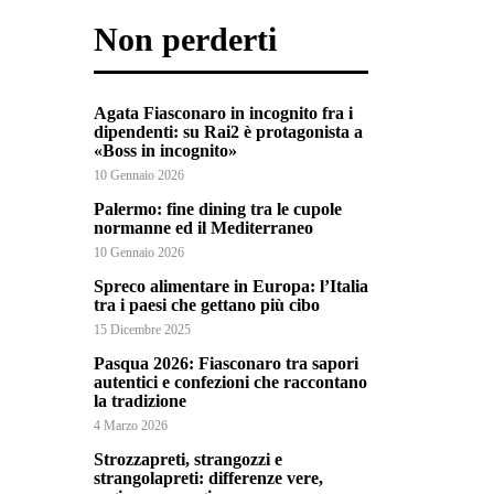
Non perderti
Agata Fiasconaro in incognito fra i
dipendenti: su Rai2 è protagonista a
«Boss in incognito»
10 Gennaio 2026
Palermo: fine dining tra le cupole
normanne ed il Mediterraneo
10 Gennaio 2026
Spreco alimentare in Europa: l’Italia
tra i paesi che gettano più cibo
15 Dicembre 2025
Pasqua 2026: Fiasconaro tra sapori
autentici e confezioni che raccontano
la tradizione
4 Marzo 2026
Strozzapreti, strangozzi e
strangolapreti: differenze vere,