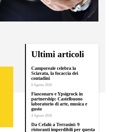
Ultimi articoli
Camporeale celebra la
Sciavata, la focaccia dei
contadini
6 Agosto 2026
Fiasconaro e Ypsigrock in
partnership: Castelbuono
laboratorio di arte, musica e
gusto
4 Agosto 2026
Da Cefalù a Terrasini: 9
ristoranti imperdibili per questa