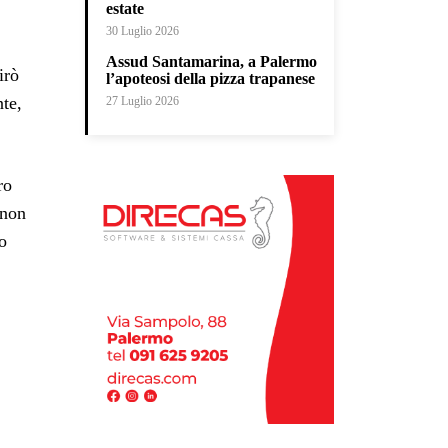
estate
30 Luglio 2026
Assud Santamarina, a Palermo
irò
l’apoteosi della pizza trapanese
nte,
27 Luglio 2026
ro
non
o