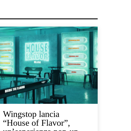
Wingstop lancia
“House of Flavor”,