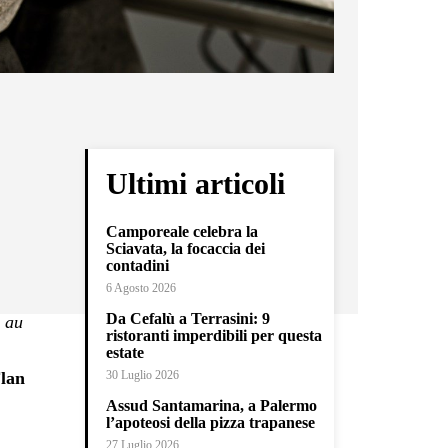
Ultimi articoli
Camporeale celebra la
Sciavata, la focaccia dei
contadini
6 Agosto 2026
Da Cefalù a Terrasini: 9
 au
ristoranti imperdibili per questa
estate
lan
30 Luglio 2026
Assud Santamarina, a Palermo
l’apoteosi della pizza trapanese
27 Luglio 2026