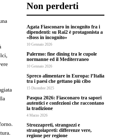
Non perderti
una
Agata Fiasconaro in incognito fra i
dipendenti: su Rai2 è protagonista a
«Boss in incognito»
10 Gennaio 2026
à
Palermo: fine dining tra le cupole
lci,
normanne ed il Mediterraneo
vere
10 Gennaio 2026
Spreco alimentare in Europa: l’Italia
tra i paesi che gettano più cibo
15 Dicembre 2025
ugiata
Pasqua 2026: Fiasconaro tra sapori
lla
autentici e confezioni che raccontano
la tradizione
4 Marzo 2026
forno.
Strozzapreti, strangozzi e
strangolapreti: differenze vere,
tura.
regione per regione