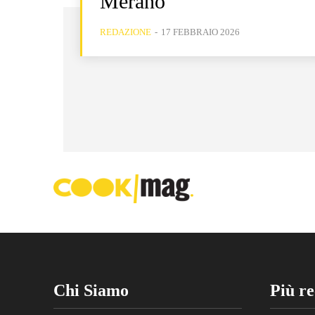
Merano
REDAZIONE
-
17 FEBBRAIO 2026
Chi Siamo
Più re