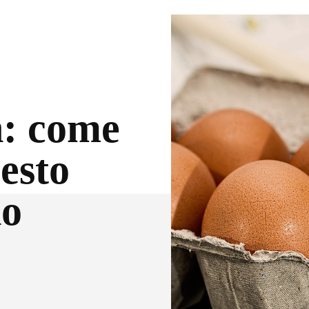
n: come
esto
no