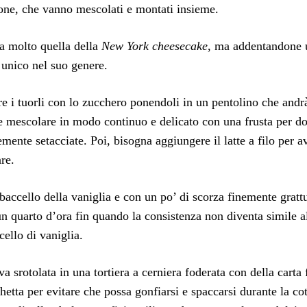
mone, che vanno mescolati e montati insieme.
rda molto quella della
New York cheesecake
, ma addentandone 
ce unico nel suo genere.
 i tuorli con lo zucchero ponendoli in un pentolino che andr
 mescolare in modo continuo e delicato con una frusta per do
ente setacciate. Poi, bisogna aggiungere il latte a filo per a
re.
baccello della vaniglia e con un po’ di scorza finemente gratt
n quarto d’ora fin quando la consistenza non diventa simile a
cello di vaniglia.
va srotolata in una tortiera a cerniera foderata con della carta 
etta per evitare che possa gonfiarsi e spaccarsi durante la cot