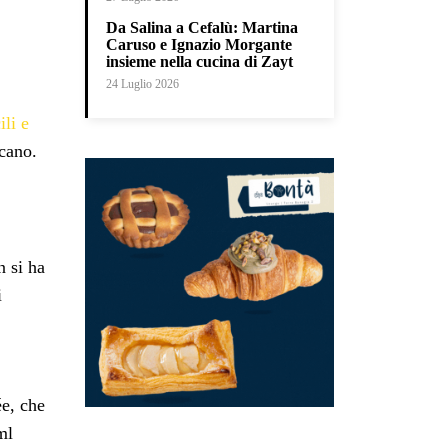
Da Salina a Cefalù: Martina
Caruso e Ignazio Morgante
insieme nella cucina di Zayt
24 Luglio 2026
ili e
icano.
n si ha
i
ée, che
ml