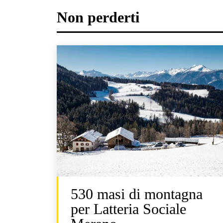
Non perderti
530 masi di montagna
per Latteria Sociale