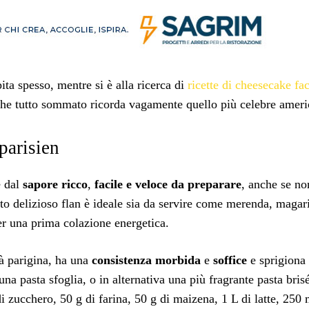
ita spesso, mentre si è alla ricerca di
ricette di cheesecake fac
 che tutto sommato ricorda vagamente quello più celebre amer
 parisien
e dal
sapore ricco
,
facile e veloce da preparare
, anche se no
to delizioso flan è ideale sia da servire come merenda, magar
er una prima colazione energetica.
tà parigina, ha una
consistenza morbida
e
soffice
e sprigiona
una pasta sfoglia, o in alternativa una più fragrante pasta bris
di zucchero, 50 g di farina, 50 g di maizena, 1 L di latte, 250 