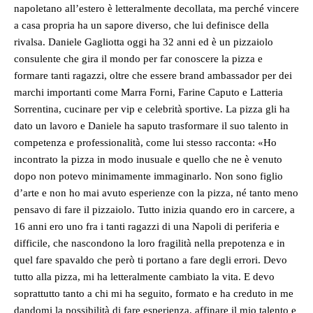
napoletano all’estero è letteralmente decollata, ma perché vincere
a casa propria ha un sapore diverso, che lui definisce della
rivalsa. Daniele Gagliotta oggi ha 32 anni ed è un pizzaiolo
consulente che gira il mondo per far conoscere la pizza e
formare tanti ragazzi, oltre che essere brand ambassador per dei
marchi importanti come Marra Forni, Farine Caputo e Latteria
Sorrentina, cucinare per vip e celebrità sportive. La pizza gli ha
dato un lavoro e Daniele ha saputo trasformare il suo talento in
competenza e professionalità, come lui stesso racconta: «Ho
incontrato la pizza in modo inusuale e quello che ne è venuto
dopo non potevo minimamente immaginarlo. Non sono figlio
d’arte e non ho mai avuto esperienze con la pizza, né tanto meno
pensavo di fare il pizzaiolo. Tutto inizia quando ero in carcere, a
16 anni ero uno fra i tanti ragazzi di una Napoli di periferia e
difficile, che nascondono la loro fragilità nella prepotenza e in
quel fare spavaldo che però ti portano a fare degli errori. Devo
tutto alla pizza, mi ha letteralmente cambiato la vita. E devo
soprattutto tanto a chi mi ha seguito, formato e ha creduto in me
dandomi la possibilità di fare esperienza, affinare il mio talento e