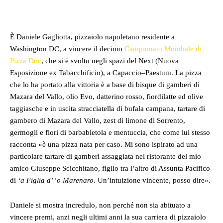
Facebook
Twitter
Pinterest
Whats
È Daniele Gagliotta, pizzaiolo napoletano residente a
Washington DC, a vincere il decimo
Campionato Mondiale di
Pizza Doc
, che si è svolto negli spazi del Next (Nuova
Esposizione ex Tabacchificio), a Capaccio–Paestum. La pizza
che lo ha portato alla vittoria è a base di bisque di gamberi di
Mazara del Vallo, olio Evo, datterino rosso, fiordilatte ed olive
taggiasche e in uscita stracciatella di bufala campana, tartare di
gambero di Mazara del Vallo, zest di limone di Sorrento,
germogli e fiori di barbabietola e mentuccia, che come lui stesso
racconta «è una pizza nata per caso. Mi sono ispirato ad una
particolare tartare di gamberi assaggiata nel ristorante del mio
amico Giuseppe Scicchitano, figlio tra l’altro di Assunta Pacifico
di
‘a Figlia d’ ‘o Marenaro
. Un’intuizione vincente, posso dire».
Daniele si mostra incredulo, non perché non sia abituato a
vincere premi, anzi negli ultimi anni la sua carriera di pizzaiolo