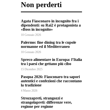
Non perderti
Agata Fiasconaro in incognito fra i
dipendenti: su Rai2 è protagonista a
«Boss in incognito»
10 Gennaio 2026
Palermo: fine dining tra le cupole
normanne ed il Mediterraneo
10 Gennaio 2026
Spreco alimentare in Europa: l’Italia
tra i paesi che gettano più cibo
15 Dicembre 2025
Pasqua 2026: Fiasconaro tra sapori
autentici e confezioni che raccontano
la tradizione
4 Marzo 2026
Strozzapreti, strangozzi e
strangolapreti: differenze vere,
regione per regione