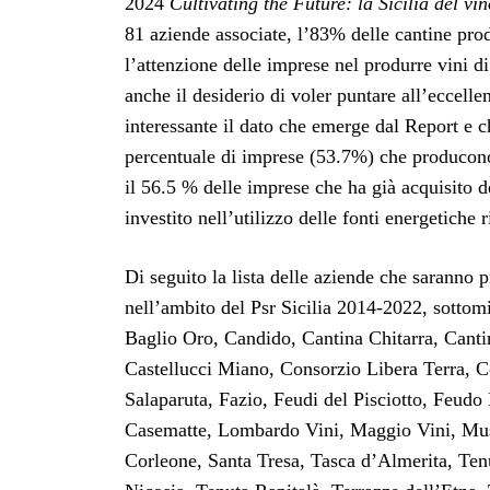
2024
Cultivating the Future: la Sicilia del vi
81 aziende associate, l’83% delle cantine pr
l’attenzione delle imprese nel produrre vini di
anche il desiderio di voler puntare all’eccelle
interessante il dato che emerge dal Report e 
percentuale di imprese (53.7%) che producono
il 56.5 % delle imprese che ha già acquisito d
investito nell’utilizzo delle fonti energetiche 
Di seguito la lista delle aziende che saranno pr
nell’ambito del Psr Sicilia 2014-2022, sottom
Baglio Oro, Candido, Cantina Chitarra, Cant
Castellucci Miano, Consorzio Libera Terra, 
Salaparuta, Fazio, Feudi del Pisciotto, Feud
Casematte, Lombardo Vini, Maggio Vini, Musita
Corleone, Santa Tresa, Tasca d’Almerita, Ten