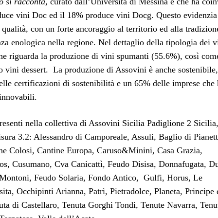
no si racconta
, curato dall’Università di Messina e che ha coin
oduce vini Doc ed il 18% produce vini Docg. Questo evidenzia
 qualità, con un forte ancoraggio al territorio ed alla tradizio
nza enologica nella regione. Nel dettaglio della tipologia dei v
che riguarda la produzione di vini spumanti (55.6%), così com
 vini dessert. La produzione di Assovini è anche sostenibile
elle certificazioni di sostenibilità e un 65% delle imprese che
rinnovabili.
esenti nella collettiva di Assovini Sicilia Padiglione 2 Sicilia
isura 3.2: Alessandro di Camporeale, Assuli, Baglio di Pianett
ine Colosi, Cantine Europa, Caruso&Minini, Casa Grazia,
Cos, Cusumano, Cva Canicattì, Feudo Disisa, Donnafugata, Du
o Montoni, Feudo Solaria, Fondo Antico, Gulfi, Horus, Le
, Occhipinti Arianna, Patrì, Pietradolce, Planeta, Principe 
uta di Castellaro, Tenuta Gorghi Tondi, Tenute Navarra, Tenu