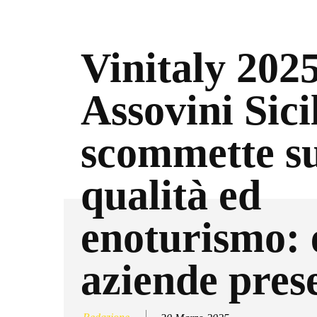
Vinitaly 2025
Assovini Sici
scommette s
qualità ed
enoturismo: 
aziende pres