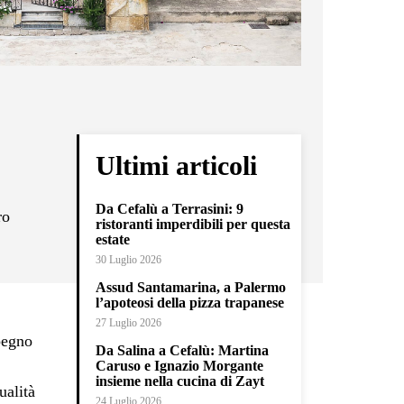
Ultimi articoli
Da Cefalù a Terrasini: 9
ro
ristoranti imperdibili per questa
estate
30 Luglio 2026
Assud Santamarina, a Palermo
l’apoteosi della pizza trapanese
27 Luglio 2026
pegno
Da Salina a Cefalù: Martina
Caruso e Ignazio Morgante
insieme nella cucina di Zayt
ualità
24 Luglio 2026