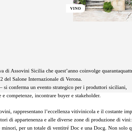
VINO
st
WhatsApp
va di Assovini Sicilia che quest’anno coinvolge quarantaquatt
e 2 del Salone Internazionale di Verona.
– si conferma un evento strategico per i produttori siciliani,
e e competenze, incontrare buyer e stakeholder.
vini, rappresentano l’eccellenza vitivinicola e il costante im
itori di appartenenza e alle diverse zone di produzione di vini:
le minori, per un totale di ventitré Doc e una Docg. Non solo q