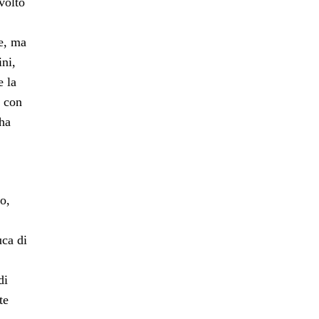
volto
ne, ma
ini,
e la
, con
 ha
,
o,
ca di
di
te