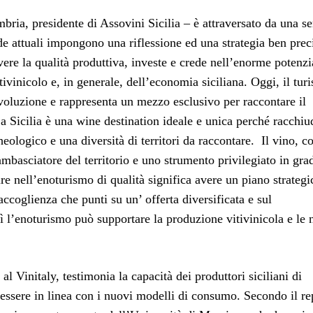
ia, presidente di Assovini Sicilia – è attraversato da una se
e attuali impongono una riflessione ed una strategia ben prec
vere la qualità produttiva, investe e crede nell’enorme potenzi
vinicolo e, in generale, dell’economia siciliana. Oggi, il tur
evoluzione e rappresenta un mezzo esclusivo per raccontare il
 La Sicilia è una wine destination ideale e unica perché racchi
eologico e una diversità di territori da raccontare. Il vino, co
ambasciatore del territorio e uno strumento privilegiato in gra
tire nell’enoturismo di qualità significa avere un piano strategi
accoglienza che punti su un’ offerta diversificata e sul
sì l’enoturismo può supportare la produzione vitivinicola e le 
al Vinitaly, testimonia la capacità dei produttori siciliani di
di essere in linea con i nuovi modelli di consumo. Secondo il re