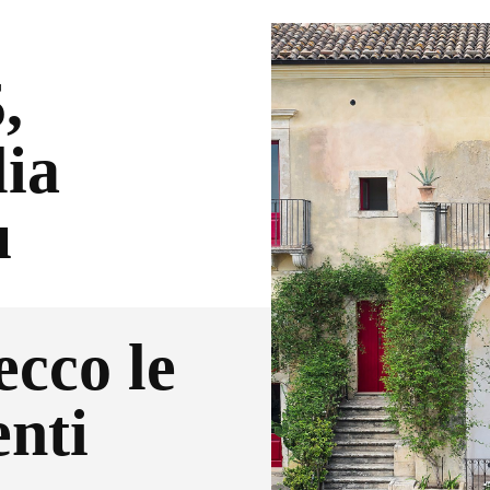
,
lia
u
ecco le
enti