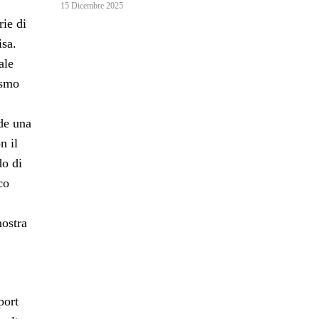
15 Dicembre 2025
rie di
isa.
ale
ismo
ude una
n il
do di
co
nostra
port