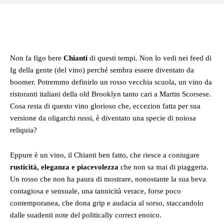
Facebook
Twitter
Pinterest
Whats
Non fa figo bere
Chianti
di questi tempi. Non lo vedi nei feed di
Ig della gente (del vino) perché sembra essere diventato da
boomer. Potremmo definirlo un rosso vecchia scuola, un vino da
ristoranti italiani della old Brooklyn tanto cari a Martin Scorsese.
Cosa resta di questo vino glorioso che, eccezion fatta per sua
versione da oligarchi russi, è diventato una specie di noiosa
reliquia?
Eppure è un vino, il Chianti ben fatto, che riesce a coniugare
rusticità, eleganza e piacevolezza
che non sa mai di piaggeria.
Un rosso che non ha paura di mostrare, nonostante la sua beva
contagiosa e sensuale, una tannicità verace, forse poco
contemporanea, che dona grip e audacia al sorso, staccandolo
dalle suadenti note del politically correct enoico.