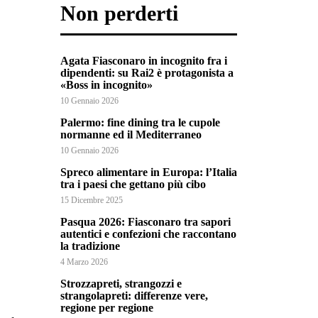
Non perderti
Agata Fiasconaro in incognito fra i
dipendenti: su Rai2 è protagonista a
«Boss in incognito»
10 Gennaio 2026
Palermo: fine dining tra le cupole
normanne ed il Mediterraneo
10 Gennaio 2026
Spreco alimentare in Europa: l’Italia
tra i paesi che gettano più cibo
15 Dicembre 2025
Pasqua 2026: Fiasconaro tra sapori
autentici e confezioni che raccontano
la tradizione
4 Marzo 2026
Strozzapreti, strangozzi e
strangolapreti: differenze vere,
regione per regione