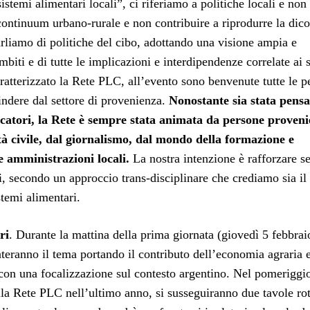
istemi alimentari locali”, ci riferiamo a politiche locali e non
l continuum urbano-rurale e non contribuire a riprodurre la dic
arliamo di politiche del cibo, adottando una visione ampia e
ambiti e di tutte le implicazioni e interdipendenze correlate ai 
aratterizzato la Rete PLC, all’evento sono benvenute tutte le p
indere dal settore di provenienza.
Nonostante sia stata pensa
rcatori, la Rete è sempre stata animata da persone proveni
tà civile, dal giornalismo, dal mondo della formazione e
e amministrazioni locali.
La nostra intenzione è rafforzare 
si, secondo un approccio trans-disciplinare che crediamo sia il
stemi alimentari.
ri
. Durante la mattina della prima giornata (giovedì 5 febbrai
eranno il tema portando il contributo dell’economia agraria e
 con una focalizzazione sul contesto argentino. Nel pomeriggi
della Rete PLC nell’ultimo anno, si susseguiranno due tavole ro