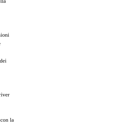
lla
sioni
e
dei
river
 con la