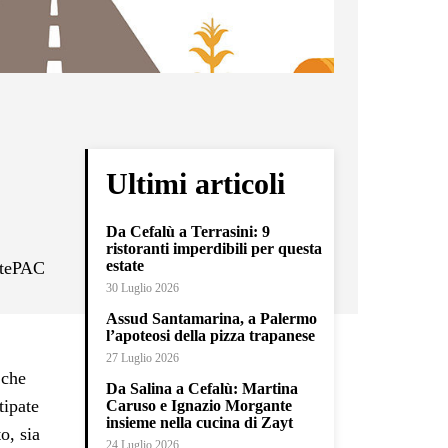
Ultimi articoli
Da Cefalù a Terrasini: 9
ristoranti imperdibili per questa
estate
etePAC
30 Luglio 2026
Assud Santamarina, a Palermo
l’apoteosi della pizza trapanese
27 Luglio 2026
 che
Da Salina a Cefalù: Martina
tipate
Caruso e Ignazio Morgante
insieme nella cucina di Zayt
o, sia
24 Luglio 2026