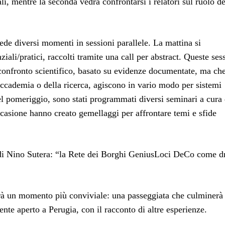
ali, mentre la seconda vedrà confrontarsi i relatori sul ruolo de
ede diversi momenti in sessioni parallele. La mattina si
iali/pratici, raccolti tramite una call per abstract. Queste ses
confronto scientifico, basato su evidenze documentate, ma ch
’accademia o della ricerca, agiscono in vario modo per sistemi
Nel pomeriggio, sono stati programmati diversi seminari a cura 
casione hanno creato gemellaggi per affrontare temi e sfide
lo di Nino Sutera: “la Rete dei Borghi GeniusLoci DeCo come d
erà un momento più conviviale: una passeggiata che culminerà
nte aperto a Perugia, con il racconto di altre esperienze.