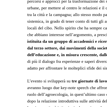
percorsi e approcci per la trasformazione dei s
urbane, per mettere al centro le relazioni e i
tra la città e la campagna; allo stesso modo p
sistemica, in grado di tener conto di tutti gli 
locali del cibo. Nello spirito che ha sempre c
che abbiano interesse nell’argomento, a presc
istituita da un gruppo di accademici e rice
dal terzo settore, dai movimenti della socie
dell’educazione e, in misura crescente, dall
di più il dialogo fra esperienze e saperi diver
adatto per affrontare le molteplici sfide dei si
L’evento si svilupperà su
tre giornate di lavo
avranno luogo due key-note speech che affront
ruolo dell’agroecologia, in quest’ultimo caso
dopo la relazione introduttiva sulle attività 