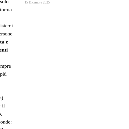
 solo
15 Dicembre 2025
otomia
sistemi
ersone
ta e
enti
sempre
 più
o)
 il
o,
tonde: